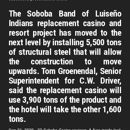
The Soboba Band of Luiseño
Indians replacement casino and
resort project has moved to the
next level by installing 5,500 tons
of structural steel that will allow
the construction to move
upwards. Tom Groenendal, Senior
Superintendent for C.W. Driver,
said the replacement casino will
use 3,900 tons of the product and
the hotel will take the other 1,600
tons.