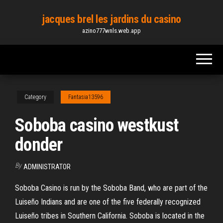
Skip
jacques brel les jardins du casino
to
azino777wnls.web.app
the
content
Category
Fantasia13596
Soboba casino westkust
donder
By
ADMINISTRATOR
Soboba Casino is run by the Soboba Band, who are part of the
Luiseño Indians and are one of the five federally recognized
Luiseño tribes in Southern California. Soboba is located in the